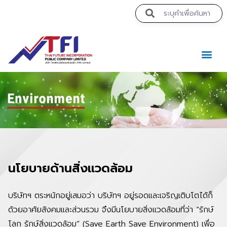
https://theabqreviews.com/2023/03/14/padillas-mexican-kitchen/
https://noblehalalorganicmeat.com/product-category/steak/
https://www.bestpandoraoutlet.com/pandora-silver-jewelry
https://www.sanlepackageco.com/products/
https://pillsburyscarborough.org/accreditation
https://portugal.lairdofblackwood.com/
https://www.expertmdcat.com/tag/mdcat
https://lytteltonlights.com/collections/
https://drinkydrinkproject.com/martini/
https://www.bestpandoraoutlet.com/
https://www.bestpandoraoutlet.com/
https://www.encuadremagico.com/
https://concept3hairsalon.com/
https://drinkydrinkproject.com/
https://clubshenonkop.com/
https://theabqreviews.com/
https://maackitchen.com/
https://tropicalfruitsshop.com/
https://clinica-abando.es/
https://drperezclub.com/
mpo500 link login
mpo500 link login
mpo500 link login
https://solosluteva.com/
https://hjeronymus.se/
mpo500 login
mpo500 login
mpo500 login
https://p-walker.org/
mpo500 resmi
mpo500 resmi
mpo500
mpo500
mpo500
mpo500
mpo500
mpo500
mpo500
mpo500
mpo500
mpo500
mpo500
mpo500
mpo500
mpo500
mpo500
mpo500
mpo500
mpo500
mpo500
mpo500
mpo500
mpo500
ค
นโยบายด้านสิ่งแวดล้อม
บริษัทฯ ตระหนักอยู่เสมอว่า บริษัทฯ อยู่รอดและเจริญเติบโตได้ก็
ด้วยอาศัยสังคมและส่วนรวม จึงมีนโยบายสิ่งแวดล้อมที่ว่า “รักษ์
โลก รักษ์สิ่งแวดล้อม” (Save Earth Save Environment) เพื่อ