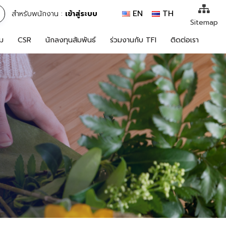
https://theabqreviews.com/2023/03/14/padillas-mexican-kitchen/
https://noblehalalorganicmeat.com/product-category/steak/
https://www.bestpandoraoutlet.com/pandora-silver-jewelry
https://www.sanlepackageco.com/products/
https://pillsburyscarborough.org/accreditation
https://portugal.lairdofblackwood.com/
https://www.expertmdcat.com/tag/mdcat
https://lytteltonlights.com/collections/
https://drinkydrinkproject.com/martini/
https://www.bestpandoraoutlet.com/
https://www.bestpandoraoutlet.com/
https://www.encuadremagico.com/
https://concept3hairsalon.com/
https://drinkydrinkproject.com/
https://clubshenonkop.com/
https://theabqreviews.com/
https://maackitchen.com/
https://tropicalfruitsshop.com/
https://clinica-abando.es/
https://drperezclub.com/
mpo500 link login
mpo500 link login
mpo500 link login
https://solosluteva.com/
https://hjeronymus.se/
mpo500 login
mpo500 login
mpo500 login
https://p-walker.org/
mpo500 resmi
mpo500 resmi
mpo500
mpo500
mpo500
mpo500
mpo500
mpo500
mpo500
mpo500
mpo500
mpo500
mpo500
mpo500
mpo500
mpo500
mpo500
mpo500
mpo500
mpo500
mpo500
mpo500
mpo500
mpo500
EN
TH
สำหรับพนักงาน :
เข้าสู่ระบบ
ค้นหา
Sitemap
รม
CSR
นักลงทุนสัมพันธ์
ร่วมงานกับ TFI
ติดต่อเรา