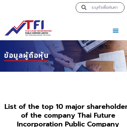
https://theabqreviews.com/2023/03/14/padillas-mexica
https://noblehalalorganicmeat.com/product-categ
https://www.bestpandoraoutlet.com/pandora-silv
https://www.sanlepackageco.com
https://pillsburyscarborough.org/ac
https://portugal.lairdofblac
https://www.expertmdcat.co
https://lytteltonlights.com/c
https://drinkydrinkproject.
https://www.bestpandora
https://www.bestpandora
https://www.encuadrem
https://concept3hair
https://drinkydrinkp
https://clubshen
https://theabq
https://maack
https://tropicalf
https://clinic
https://drper
mpo500 li
mpo500 li
mpo500 li
https://solo
https://hj
mpo5
mpo5
mpo5
https://
mpo
mpo
ค
List of the top 10 major shareholde
of the company Thai Future
Incorporation Public Company