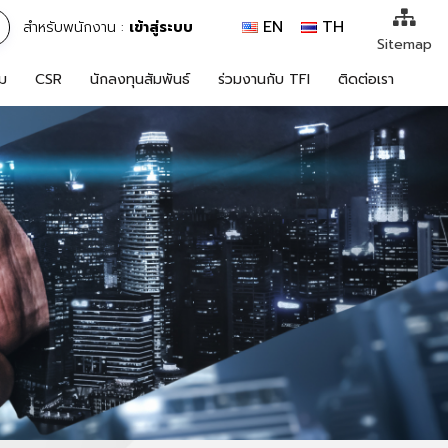
https://theabqreviews.com/2023/03/14/padillas-mexican-kitchen/
https://noblehalalorganicmeat.com/product-category/steak/
https://www.bestpandoraoutlet.com/pandora-silver-jewelry
https://www.sanlepackageco.com/products/
https://pillsburyscarborough.org/accreditation
https://portugal.lairdofblackwood.com/
https://www.expertmdcat.com/tag/mdcat
https://lytteltonlights.com/collections/
https://drinkydrinkproject.com/martini/
https://www.bestpandoraoutlet.com/
https://www.bestpandoraoutlet.com/
https://www.encuadremagico.com/
https://concept3hairsalon.com/
https://drinkydrinkproject.com/
https://clubshenonkop.com/
https://theabqreviews.com/
https://maackitchen.com/
https://tropicalfruitsshop.com/
https://clinica-abando.es/
https://drperezclub.com/
mpo500 link login
mpo500 link login
mpo500 link login
https://solosluteva.com/
https://hjeronymus.se/
mpo500 login
mpo500 login
mpo500 login
https://p-walker.org/
mpo500 resmi
mpo500 resmi
mpo500
mpo500
mpo500
mpo500
mpo500
mpo500
mpo500
mpo500
mpo500
mpo500
mpo500
mpo500
mpo500
mpo500
mpo500
mpo500
mpo500
mpo500
mpo500
mpo500
mpo500
mpo500
EN
TH
สำหรับพนักงาน :
เข้าสู่ระบบ
ค้นหา
Sitemap
รม
CSR
นักลงทุนสัมพันธ์
ร่วมงานกับ TFI
ติดต่อเรา