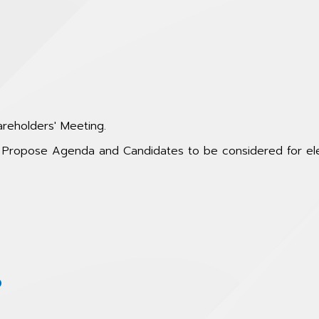
7
areholders' Meeting.
to Propose Agenda and Candidates to be considered for e
6