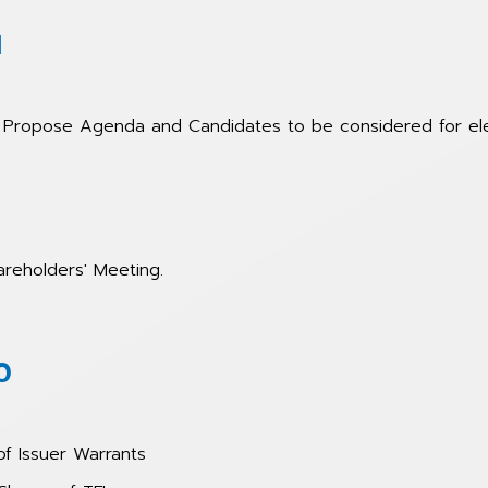
1
to Propose Agenda and Candidates to be considered for e
areholders' Meeting.
0
of Issuer Warrants