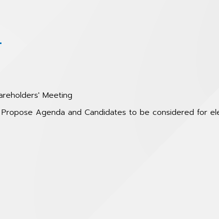
4
areholders' Meeting
to Propose Agenda and Candidates to be considered for e
3